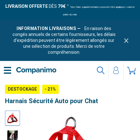
LIVRAISON OFFERTE
DÈS
79€
*des frais supplémentaires peuvent être appliqués selon le
poids du colis
INFORMATION LIVRAISONS —
En raison des
congés annuels de certains fournisseurs, les délais
d'expédition peuvent être légèrement allongés sur
une sélection de produits. Merci de votre
compréhension.
DESTOCKAGE
- 21%
Harnais Sécurité Auto pour Chat