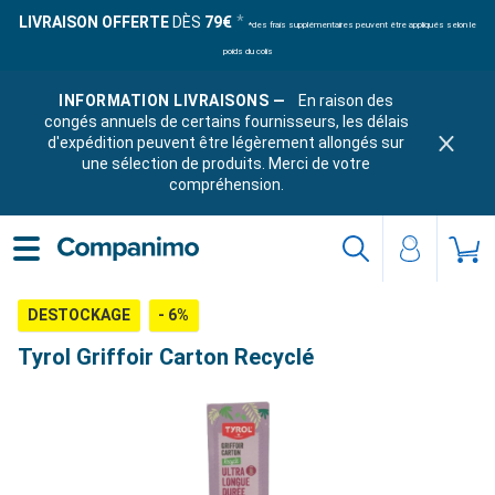
LIVRAISON OFFERTE
DÈS
79€
*des frais supplémentaires peuvent être appliqués selon le
poids du colis
INFORMATION LIVRAISONS —
En raison des
congés annuels de certains fournisseurs, les délais
d'expédition peuvent être légèrement allongés sur
une sélection de produits. Merci de votre
compréhension.
DESTOCKAGE
- 6%
Tyrol Griffoir Carton Recyclé