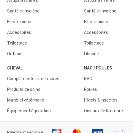
Antiparasitaires
Antiparasitaires
Santé et hygiène
Santé et hygiène
Electronique
Electronique
Accessoires
Accessoires
Toilettage
Toilettage
Outdoor
Librairie
CHEVAL
NAC / POULES
Compléments alimentaires
NAC
Produits de soins
Poules
Matériel vétérinaire
Hôtels à insectes
Équipement équitation
Oiseaux de la nature
Paiement sécurisé