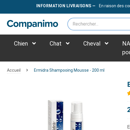
LIVRAISON OFFERTE
DÈS
79€
INFORMATION LIVRAISONS —
En raison des co
*des frais supplémentaires peuvent être appliqués selon le poids du colis
Chien
Chat
Cheval
NA
po
Accueil
Ermidra Shampooing Mousse - 200 ml
E