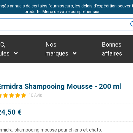
ngés annuels de certains fournisseurs, les délais d'expédition peuven
BESOIN D'ASSISTANCE ?
produits. Merci de votre compréhension.
C,
Nos
Bonnes
ules
marques
affaires
Ermidra Shampooing Mousse - 200 ml
10 Avis
24,50 €
rmidra
, shampooing mousse pour chiens et chats.