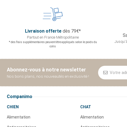
Livraison offerte
dès 79€*
Sa
Partout en France
Métropolitaine
Jusqu'à
* des frais supplémentaires peuvent être appliqués selon le poids du
colis
Abonnez-vous à notre newsletter
Nos bons plans, nos nouveautés en exclusivité !
Companimo
CHIEN
CHAT
Alimentation
Alimentation