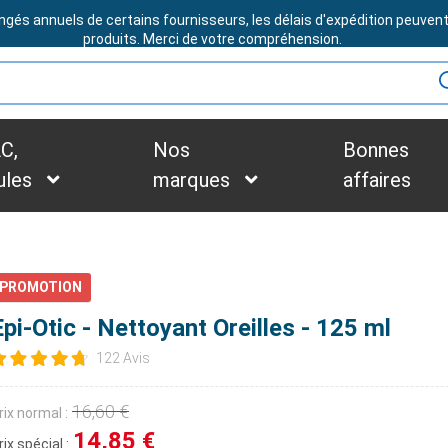
ngés annuels de certains fournisseurs, les délais d'expédition peuven
BESOIN D'ASSISTANCE ?
produits. Merci de votre compréhension.
C,
Nos
Bonnes
ules
marques
affaires
PROMOTION
Epi-Otic - Nettoyant Oreilles - 125 ml
122 Avis
16,60 €
rix normal :
14,85 €
rix spécial :