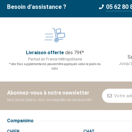
Besoin d'assistance ?
05 62 80 
Livraison offerte
dès 79€*
Sa
Partout en France
Métropolitaine
Jusqu'à
* des frais supplémentaires peuvent être appliqués selon le poids du
colis
Abonnez-vous à notre newsletter
Nos bons plans, nos nouveautés en exclusivité !
Companimo
CHIEN
CHAT