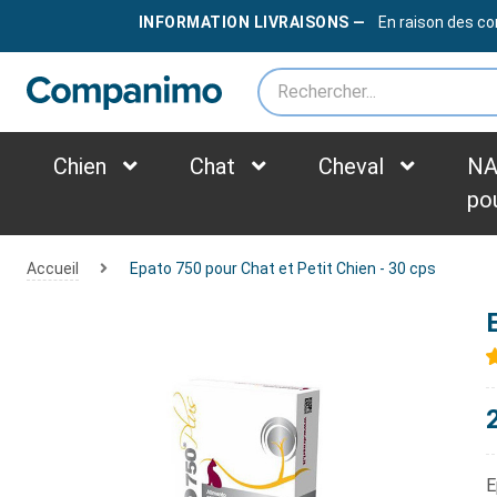
LIVRAISON OFFERTE
DÈS
79€
INFORMATION LIVRAISONS —
En raison des co
*des frais supplémentaires peuvent être appliqués selon le poids du colis
Chien
Chat
Cheval
NA
po
Accueil
Epato 750 pour Chat et Petit Chien - 30 cps
E