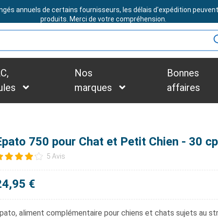
ngés annuels de certains fournisseurs, les délais d'expédition peuven
BESOIN D'ASSISTANCE ?
produits. Merci de votre compréhension.
C,
Nos
Bonnes
ules
marques
affaires
Epato 750 pour Chat et Petit Chien - 30 c
5 Avis
24,95 €
pato
, aliment complémentaire pour chiens et chats sujets au str