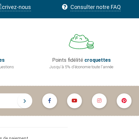
Écrivez-nous
Consulter notre FAQ
es
Points fidélité
croquettes
uestions
Jusqu'à 5% d'économie
toute l'année
s de paiement