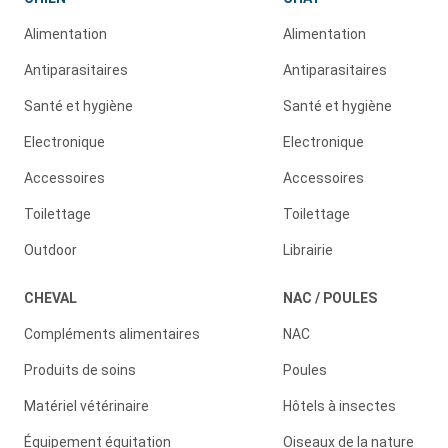
Alimentation
Alimentation
Antiparasitaires
Antiparasitaires
Santé et hygiène
Santé et hygiène
Electronique
Electronique
Accessoires
Accessoires
Toilettage
Toilettage
Outdoor
Librairie
CHEVAL
NAC / POULES
Compléments alimentaires
NAC
Produits de soins
Poules
Matériel vétérinaire
Hôtels à insectes
Équipement équitation
Oiseaux de la nature