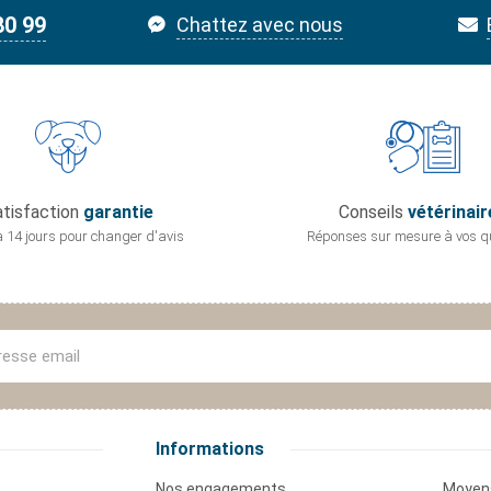
80 99
Chattez avec nous
tisfaction
garantie
Conseils
vétérinair
 14 jours pour
changer d'avis
Réponses sur mesure
à vos q
Informations
Nos engagements
Moyen