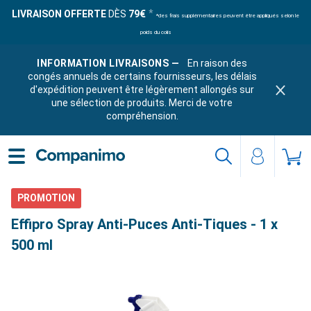
LIVRAISON OFFERTE
DÈS
79€
*des frais supplémentaires peuvent être appliqués selon le
poids du colis
INFORMATION LIVRAISONS —
En raison des
congés annuels de certains fournisseurs, les délais
d'expédition peuvent être légèrement allongés sur
une sélection de produits. Merci de votre
compréhension.
PROMOTION
Effipro Spray Anti-Puces Anti-Tiques - 1 x
500 ml