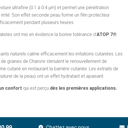
xture ultrafine (0.1 à 0.4 µm) et permet une pénétration
irrité. Son effet seconde peau forme un film protecteur
 efficacement pendant plusieurs heures.
listes ont mis en évidence la bonne tolérance d'
ATOP 7®
ants naturels calme efficacement les irritations cutanées. Les
le de graines de Chanvre stimulent le renouvellement de
me cutané en restaurant la barrière cutanée. Les extraits de
urel de la peau) ont un effet hydratant et apaisant.
un confort
qui est perçu
dès les premières applications.
80 99
Chattez avec nous