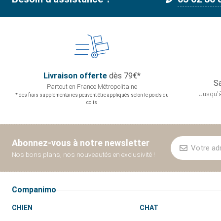
Livraison offerte
dès 79€*
Sa
Partout en France
Métropolitaine
Jusqu'à
* des frais supplémentaires peuvent être appliqués selon le poids du
colis
Abonnez-vous à notre newsletter
Nos bons plans, nos nouveautés en exclusivité !
Companimo
CHIEN
CHAT