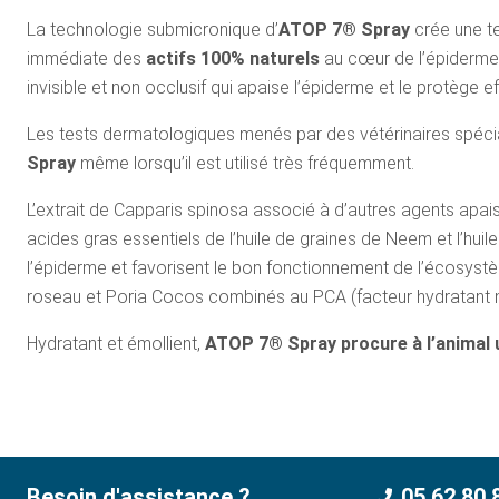
La technologie submicronique d’
ATOP 7® Spray
crée une te
immédiate des
actifs 100% naturels
au cœur de l’épiderme 
invisible et non occlusif qui apaise l’épiderme et le protège
Les tests dermatologiques menés par des vétérinaires spécia
Spray
même lorsqu’il est utilisé très fréquemment.
L’extrait de Capparis spinosa associé à d’autres agents apais
acides gras essentiels de l’huile de graines de Neem et l’hui
l’épiderme et favorisent le bon fonctionnement de l’écosystè
roseau et Poria Cocos combinés au PCA (facteur hydratant nat
Hydratant et émollient,
ATOP 7® Spray procure à l’animal 
Besoin d'assistance ?
05 62 80 