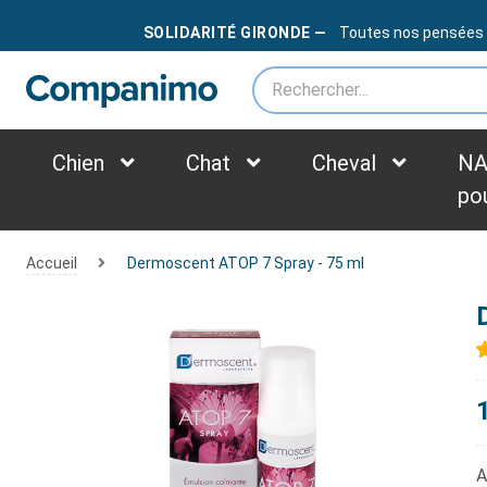
LIVRAISON OFFERTE
DÈS
79€
SOLIDARITÉ GIRONDE —
Toutes nos pensées au
*des frais supplémentaires peuvent être appliqués selon le poids du colis
Chien
Chat
Cheval
NA
po
Accueil
Dermoscent ATOP 7 Spray - 75 ml
A