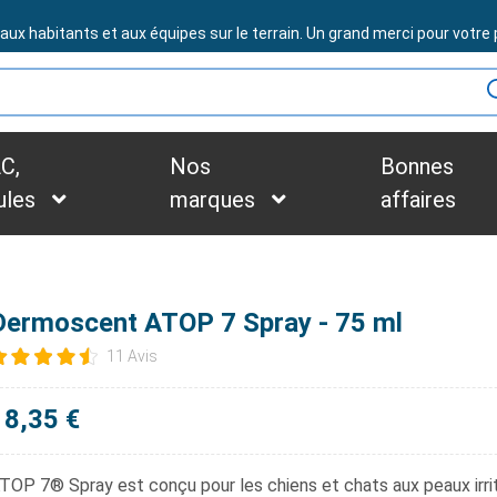
BESOIN D'ASSISTANCE ?
x habitants et aux équipes sur le terrain. Un grand merci pour votre p
C,
Nos
Bonnes
ules
marques
affaires
Dermoscent ATOP 7 Spray - 75 ml
11 Avis
18,35 €
TOP 7® Spray
est conçu pour les chiens et chats aux peaux irri