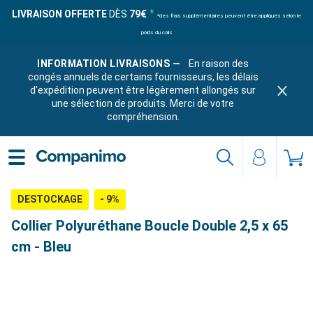
LIVRAISON OFFERTE
DÈS
79€
*des frais supplémentaires peuvent être appliqués selon le
poids du colis
INFORMATION LIVRAISONS —
En raison des
congés annuels de certains fournisseurs, les délais
d'expédition peuvent être légèrement allongés sur
une sélection de produits. Merci de votre
compréhension.
DESTOCKAGE
- 9%
Collier Polyuréthane Boucle Double 2,5 x 65
cm - Bleu