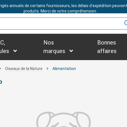
ngés annuels de certains fournisseurs, les délais d'expédition peuven
BESOIN D'ASSISTANCE ?
produits. Merci de votre compréhension.
C,
Nos
Bonnes
ules
marques
affaires
Oiseaux de la Nature
Alimentation
o