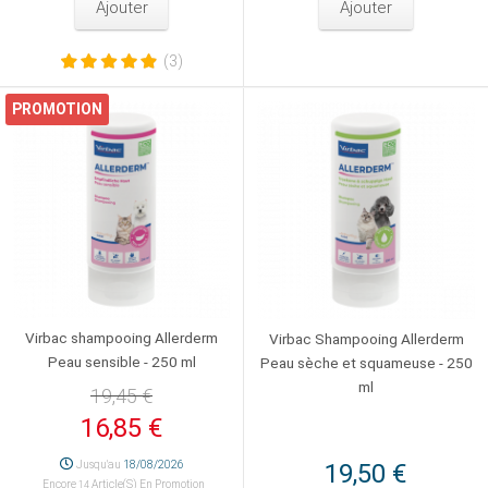
Ajouter
Ajouter
(3)
PROMOTION
Virbac shampooing Allerderm
Virbac Shampooing Allerderm
Peau sensible - 250 ml
Peau sèche et squameuse - 250
ml
19,45 €
16,85 €
Jusqu'au
18/08/2026
19,50 €
Encore
Article(s) En Promotion
14