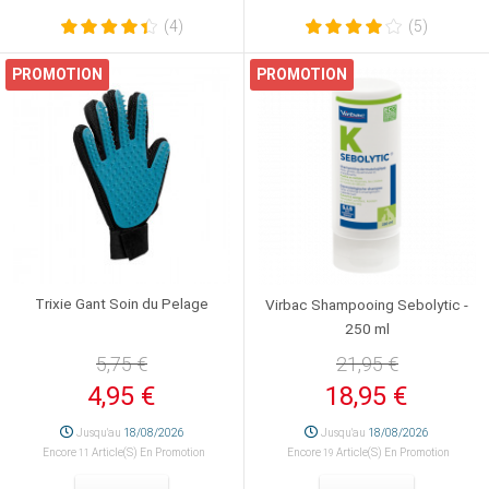
(4)
(5)
PROMOTION
PROMOTION
Trixie Gant Soin du Pelage
Virbac Shampooing Sebolytic -
250 ml
5,75 €
21,95 €
4,95 €
18,95 €
Jusqu'au
18/08/2026
Jusqu'au
18/08/2026
Encore
Article(s) En Promotion
Encore
Article(s) En Promotion
11
19