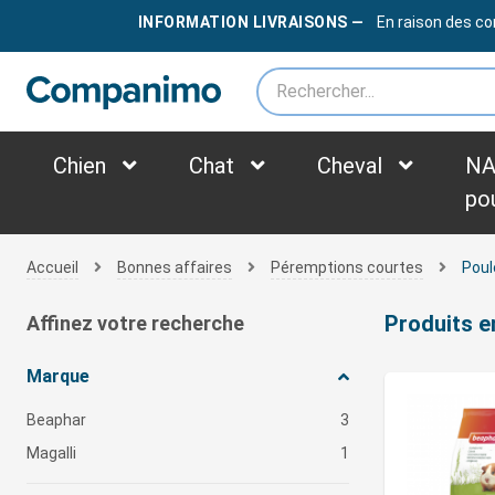
LIVRAISON OFFERTE
DÈS
79€
INFORMATION LIVRAISONS —
En raison des co
*des frais supplémentaires peuvent être appliqués selon le poids du colis
Chien
Chat
Cheval
NA
po
Accueil
Bonnes affaires
Péremptions courtes
Pou
Produits e
Affinez votre recherche
Marque
Beaphar
3
Magalli
1