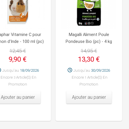
aphar Vitamine C pour
Magalli Aliment Poule
on d'Inde - 100 ml (pc)
Pondeuse Bio (pc) - 4 kg
12,45 €
14,95 €
9,90 €
13,30 €
Jusqu'au
18/09/2026
Jusqu'au
30/09/2026
Encore
Article(s) En
Encore
Article(s) En
3
1
Promotion
Promotion
Ajouter au panier
Ajouter au panier