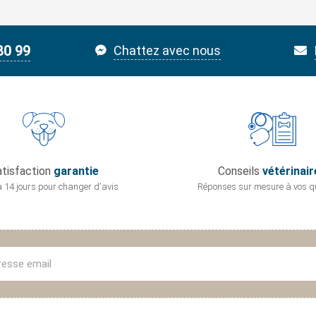
80 99
Chattez avec nous
tisfaction
garantie
Conseils
vétérinair
 14 jours pour
changer d'avis
Réponses sur mesure
à vos q