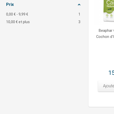
Prix
0,00 €
-
9,99 €
1
10,00 €
et plus
3
Beaphar
Cochon d'I
15
Ajoute