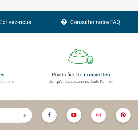
Écrivez-nous
Consulter notre FAQ
es
Points fidélité
croquettes
uestions
Jusqu'à 5% d'économie
toute l'année