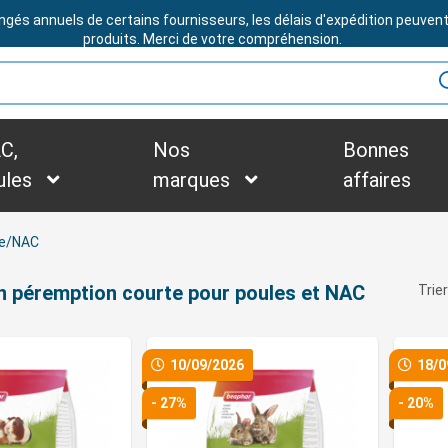
ngés annuels de certains fournisseurs, les délais d'expédition peuven
BESOIN D'ASSISTANCE ?
produits. Merci de votre compréhension.
C,
Nos
Bonnes
ules
marques
affaires
le/NAC
n péremption courte pour poules et NAC
Trier
10/09/2026
18/0
- 27%
- 20%