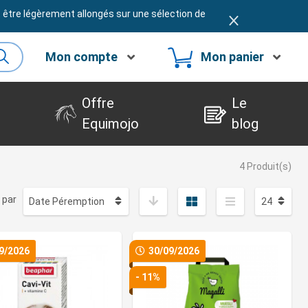
t être légèrement allongés sur une sélection de
Mon compte
Mon panier
Offre
Le
Equimojo
blog
4 Produit(s)
 par
9/2026
30/09/2026
- 11%