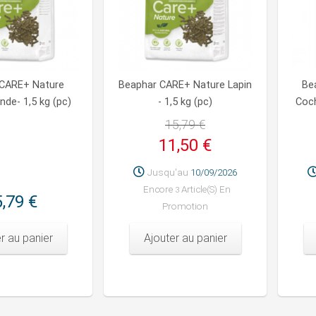
 CARE+ Nature
Beaphar CARE+ Nature Lapin
Be
nde- 1,5 kg (pc)
- 1,5 kg (pc)
Coch
15,79 €
11,50 €
Jusqu'au
10/09/2026
Encore
Article(s) En
3
,79 €
Promotion
r au panier
Ajouter au panier