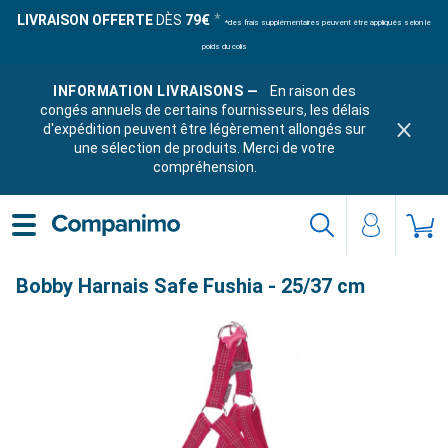
LIVRAISON OFFERTE
DÈS
79€
*des frais supplémentaires peuvent être appliqués selon le
poids du colis
INFORMATION LIVRAISONS —
En raison des
congés annuels de certains fournisseurs, les délais
d'expédition peuvent être légèrement allongés sur
une sélection de produits. Merci de votre
compréhension.
Bobby Harnais Safe Fushia - 25/37 cm