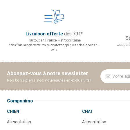
Livraison offerte
dès 79€*
Sa
Partout en France
Métropolitaine
Jusqu'à
* des frais supplémentaires peuvent être appliqués selon le poids du
colis
Abonnez-vous à notre newsletter
Nos bons plans, nos nouveautés en exclusivité !
Companimo
CHIEN
CHAT
Alimentation
Alimentation