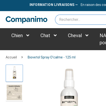
LIVRAISON OFFERTE
DÈS
79€
INFORMATION LIVRAISONS —
En raison des co
*des frais supplémentaires peuvent être appliqués selon le poids du colis
Chien
Chat
Cheval
NA
po
Accueil
Biovetol Spray O'calme - 125 ml