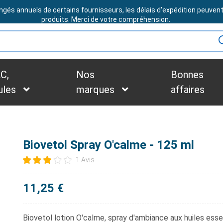
ngés annuels de certains fournisseurs, les délais d'expédition peuven
BESOIN D'ASSISTANCE ?
produits. Merci de votre compréhension.
C,
Nos
Bonnes
ules
marques
affaires
Biovetol Spray O'calme - 125 ml
1 Avis
11,25 €
Biovetol lotion O'calme,
spray d'ambiance aux huiles essen