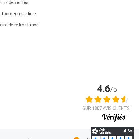
ions de ventes
etourner un article
aire de rétractation
4.6
/5
SUR
1807
AVIS CLIENTS !