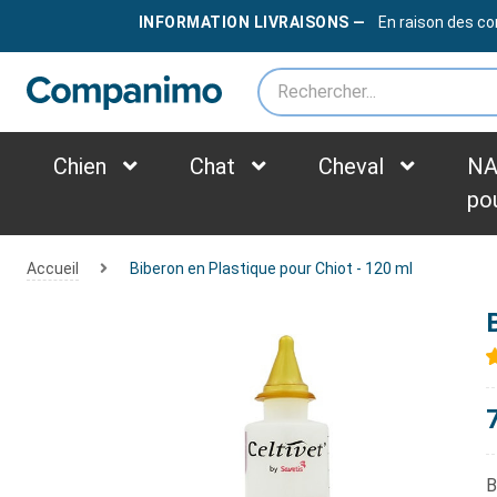
LIVRAISON OFFERTE
DÈS
79€
INFORMATION LIVRAISONS —
En raison des co
*des frais supplémentaires peuvent être appliqués selon le poids du colis
Chien
Chat
Cheval
NA
po
Accueil
Biberon en Plastique pour Chiot - 120 ml
B