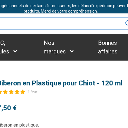
ngés annuels de certains fournisseurs, les délais d'expédition peuven
BESOIN D'ASSISTANCE ?
produits. Merci de votre compréhension.
C,
Nos
Bonnes
ules
marques
affaires
Biberon en Plastique pour Chiot - 120 ml
1 Avis
7,50 €
iberon en plastique.