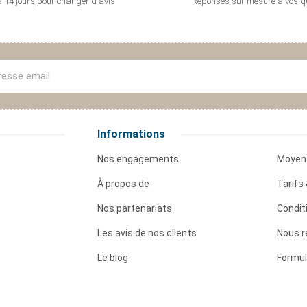
 14 jours pour
changer d'avis
Réponses sur mesure
à vos q
Informations
Nos engagements
Moyen
À propos de
Tarifs 
Nos partenariats
Condit
Les avis de nos clients
Nous r
Le blog
Formul