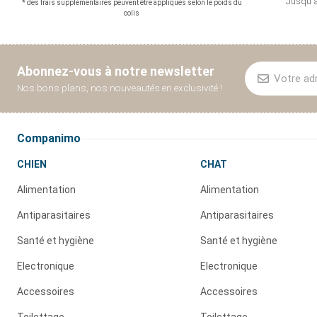
Jusqu'à
* des frais supplémentaires peuvent être appliqués selon le poids du
colis
Abonnez-vous à notre newsletter
Nos bons plans, nos nouveautés en exclusivité !
Companimo
CHIEN
CHAT
Alimentation
Alimentation
Antiparasitaires
Antiparasitaires
Santé et hygiène
Santé et hygiène
Electronique
Electronique
Accessoires
Accessoires