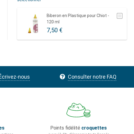
Biberon en Plastique pour Chiot -
120 ml
7,50 €
Écrivez-nous
Consulter notre FAQ
es
Points fidélité
croquettes