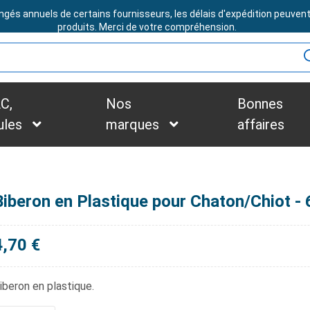
ngés annuels de certains fournisseurs, les délais d'expédition peuven
BESOIN D'ASSISTANCE ?
produits. Merci de votre compréhension.
C,
Nos
Bonnes
ules
marques
affaires
Biberon en Plastique pour Chaton/Chiot - 
4,70 €
iberon en plastique.