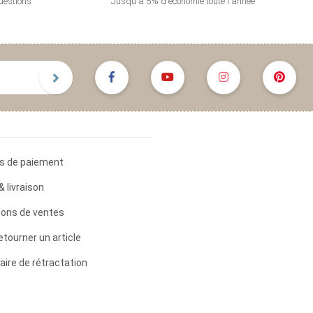
uestions
Jusqu'à 5% d'économie
toute l'année
s de paiement
& livraison
ions de ventes
etourner un article
aire de rétractation