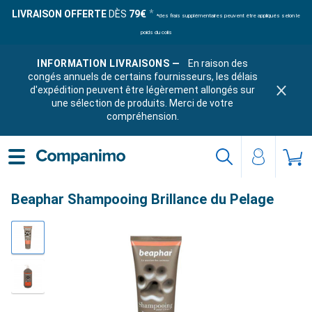
LIVRAISON OFFERTE
DÈS
79€
*des frais supplémentaires peuvent être appliqués selon le
poids du colis
INFORMATION LIVRAISONS —
En raison des
congés annuels de certains fournisseurs, les délais
d'expédition peuvent être légèrement allongés sur
une sélection de produits. Merci de votre
compréhension.
Beaphar Shampooing Brillance du Pelage