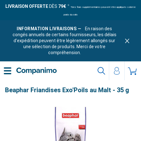
LIVRAISON OFFERTE
DÈS
79€
*des frais supplémentaires peuvent être appliqués selon le
poids du colis
INFORMATION LIVRAISONS —
En raison des
congés annuels de certains fournisseurs, les délais
d'expédition peuvent être légèrement allongés sur
une sélection de produits. Merci de votre
compréhension.
Beaphar Friandises Exo'Poils au Malt - 35 g